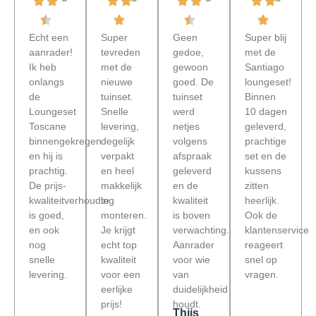
Echt een
Super
Geen
Super blij
aanrader!
tevreden
gedoe,
met de
Ik heb
met de
gewoon
Santiago
onlangs
nieuwe
goed. De
loungeset!
de
tuinset.
tuinset
Binnen
Loungeset
Snelle
werd
10 dagen
Toscane
levering,
netjes
geleverd,
binnengekregen
degelijk
volgens
prachtige
en hij is
verpakt
afspraak
set en de
prachtig.
en heel
geleverd
kussens
De prijs-
makkelijk
en de
zitten
kwaliteitverhouding
te
kwaliteit
heerlijk.
is goed,
monteren.
is boven
Ook de
en ook
Je krijgt
verwachting.
klantenservice
nog
echt top
Aanrader
reageert
snelle
kwaliteit
voor wie
snel op
levering.
voor een
van
vragen.
eerlijke
duidelijkheid
prijs!
houdt.
Thijs