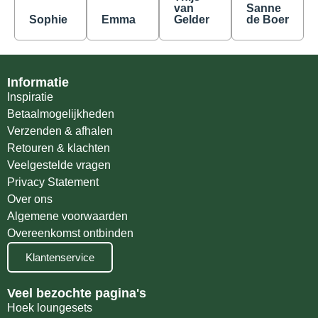
van
Sanne
Sophie
Emma
Gelder
de Boer
Informatie
Inspiratie
Betaalmogelijkheden
Verzenden & afhalen
Retouren & klachten
Veelgestelde vragen
Privacy Statement
Over ons
Algemene voorwaarden
Overeenkomst ontbinden
Klantenservice
Veel bezochte pagina's
Hoek loungesets