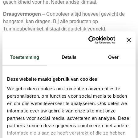
geschiktheid voor het Nederlandse klimaat.
Draagvermogen
– Controleer altijd hoeveel gewicht de
hangstoel kan dragen. Bij alle producten op
Tuinmeubelwinkel.nl staat dit duidelijk vermeld.
Bevestigingsmogelijkheden
– Heb je een geschikte plek
om de hangstoel op te hangen? Of heb je liever een model
met standaard? Denk hierover na voordat je een keuze
Toestemming
Details
Over
maakt.
Stijl en design
– De hangstoel moet natuurlijk ook passen
Deze website maakt gebruik van cookies
bij de rest van je tuininrichting. Met ons diverse assortiment
We gebruiken cookies om content en advertenties te
vind je altijd een model dat aansluit bij jouw persoonlijke
personaliseren, om functies voor social media te bieden
smaak.
en om ons websiteverkeer te analyseren. Ook delen we
De hangstoel buiten inrichten en
informatie over uw gebruik van onze site met onze
onderhouden
partners voor social media, adverteren en analyse. Deze
partners kunnen deze gegevens combineren met andere
Om je hangstoel buiten zo lang mogelijk mooi te houden, is
informatie die u aan ze heeft verstrekt of die ze hebben