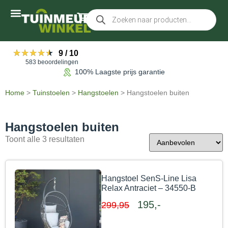
Accessoires tuinmeubelen
★★★★★
★★★★★
9
/
10
583 beoordelingen
100% Laagste prijs garantie
Home
>
Tuinstoelen
>
Hangstoelen
>
Hangstoelen buiten
Hangstoelen buiten
Toont alle 3 resultaten
Hangstoel SenS-Line Lisa
Relax Antraciet – 34550-B
195,-
299,95