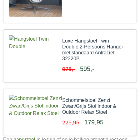
Luxe Hangstoel Twin
Double 2-Persoons Hangei
met standaard Antraciet –
32320B
595,-
975,-
Schommelstoel Zenzi
Zwart/Grijs Stof Indoor &
Outdoor Relax Stoel
179,95
225,95
Een
hangstoel
in je tuin of op je balkon brengt direct een