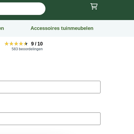
en
Accessoires tuinmeubelen
★★★★★
★★★★★
9
/
10
583 beoordelingen