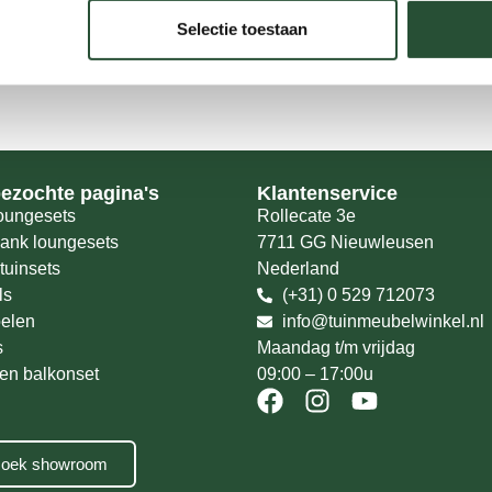
Selectie toestaan
bezochte pagina's
Klantenservice
oungesets
Rollecate 3e
bank loungesets
7711 GG Nieuwleusen
tuinsets
Nederland
ls
(+31) 0 529 712073
oelen
info@tuinmeubelwinkel.nl
s
Maandag t/m vrijdag
 en balkonset
09:00 – 17:00u
oek showroom