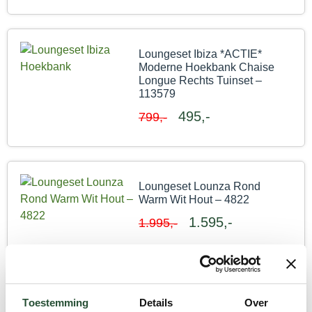
Loungeset Ibiza *ACTIE*
Moderne Hoekbank Chaise
Longue Rechts Tuinset –
113579
495,-
799,-
Loungeset Lounza Rond
Warm Wit Hout – 4822
1.595,-
1.995,-
Loungeset Sardinia Rond
Toestemming
Details
Over
Warm Wit Hout – 4530