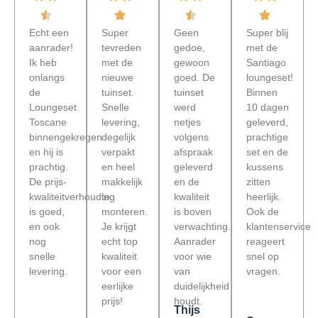
Echt een
Super
Geen
Super blij
aanrader!
tevreden
gedoe,
met de
Ik heb
met de
gewoon
Santiago
onlangs
nieuwe
goed. De
loungeset!
de
tuinset.
tuinset
Binnen
Loungeset
Snelle
werd
10 dagen
Toscane
levering,
netjes
geleverd,
binnengekregen
degelijk
volgens
prachtige
en hij is
verpakt
afspraak
set en de
prachtig.
en heel
geleverd
kussens
De prijs-
makkelijk
en de
zitten
kwaliteitverhouding
te
kwaliteit
heerlijk.
is goed,
monteren.
is boven
Ook de
en ook
Je krijgt
verwachting.
klantenservice
nog
echt top
Aanrader
reageert
snelle
kwaliteit
voor wie
snel op
levering.
voor een
van
vragen.
eerlijke
duidelijkheid
prijs!
houdt.
Thijs