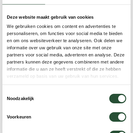
1.295,-
1.595,-
Deze website maakt gebruik van cookies
We gebruiken cookies om content en advertenties te
personaliseren, om functies voor social media te bieden
Loungeset Nanda Bankje
en om ons websiteverkeer te analyseren. Ook delen we
Rond Warm Wit Hout –
informatie over uw gebruik van onze site met onze
4200
partners voor social media, adverteren en analyse. Deze
449,95
795,-
partners kunnen deze gegevens combineren met andere
informatie die u aan ze heeft verstrekt of die ze hebben
verzameld op basis van uw gebruik van hun services.
Regenhoes tbv lounge-set
Toestemmingsselectie
Olympia 175x160cm
Noodzakelijk
Beschermhoes
69,95
99,95
Voorkeuren