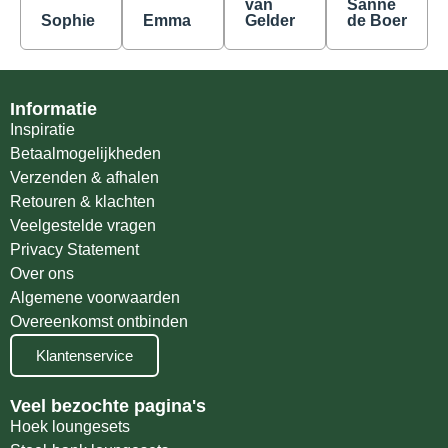
van
Sanne
Sophie
Emma
Gelder
de Boer
Informatie
Inspiratie
Betaalmogelijkheden
Verzenden & afhalen
Retouren & klachten
Veelgestelde vragen
Privacy Statement
Over ons
Algemene voorwaarden
Overeenkomst ontbinden
Klantenservice
Veel bezochte pagina's
Hoek loungesets