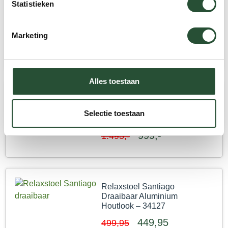
Statistieken
Regenhoes tbv Lounge-set
SenS-Line Carlijn
190x170cm Beschermhoes
Marketing
99,95
124,95
Alles toestaan
Loungeset SenS-Line
Carlijn de Luxe Stoel-Bank
Selectie toestaan
Aluminium – BK82438
999,-
1.495,-
Relaxstoel Santiago
Draaibaar Aluminium
Houtlook – 34127
449,95
499,95