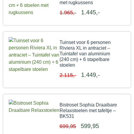
met rugkussens
1.445,-
1.965,-
Tuinset voor 6 personen
Riviera XL in antraciet –
Tuintafel van aluminium
(240 cm) + 6 stapelbare
stoelen
1.449,-
2.115,-
Bistroset Sophia Draaibare
Relaxstoelen met tafeltje –
BK531
599,95
699,95