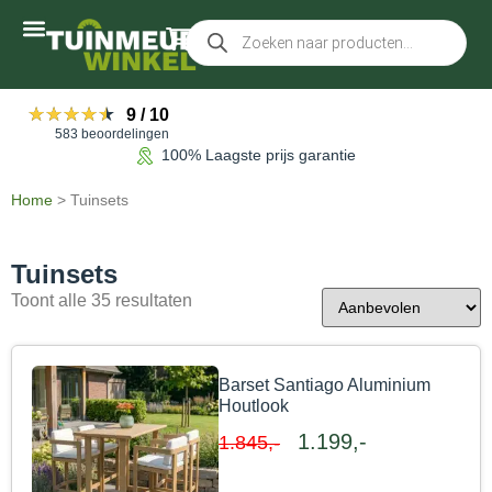
Accessoires tuinmeubelen
★★★★★
★★★★★
9
/
10
583 beoordelingen
100% Laagste prijs garantie
Home
>
Tuinsets
Tuinsets
Toont alle 35 resultaten
Barset Santiago Aluminium
Houtlook
1.199,-
1.845,-