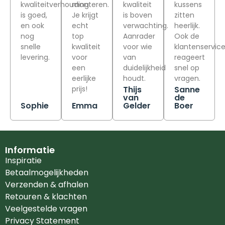
kwaliteitverhouding
monteren.
kwaliteit
kussens
is goed,
Je krijgt
is boven
zitten
en ook
echt
verwachting.
heerlijk.
nog
top
Aanrader
Ook de
snelle
kwaliteit
voor wie
klantenservic
levering.
voor
van
reageert
een
duidelijkheid
snel op
eerlijke
houdt.
vragen.
Thijs
Sanne
prijs!
van
de
Sophie
Emma
Gelder
Boer
Informatie
Inspiratie
Betaalmogelijkheden
Verzenden & afhalen
Retouren & klachten
Veelgestelde vragen
Privacy Statement