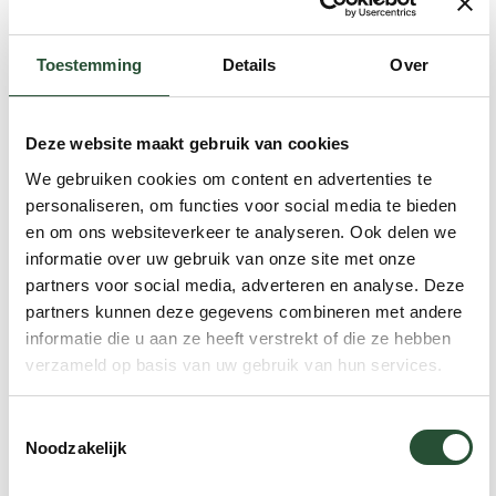
In onze showroom sta je er niet alleen voor. Onze
medewerkers kennen het assortiment door en
Toestemming
Details
Over
door. Welk materiaal is onderhoudsvriendelijk?
Welke maat past in jouw tuin? We denken met je
mee, rustig en zonder verkoopdruk.
Deze website maakt gebruik van cookies
We gebruiken cookies om content en advertenties te
Waarom onze showroom
personaliseren, om functies voor social media te bieden
bezoeken?
en om ons websiteverkeer te analyseren. Ook delen we
informatie over uw gebruik van onze site met onze
Ervaar de kwaliteit van onze tuinmeubelen
partners voor social media, adverteren en analyse. Deze
in het echt
partners kunnen deze gegevens combineren met andere
Laat je inspireren door onze stijlvol
informatie die u aan ze heeft verstrekt of die ze hebben
ingerichte showroomopstellingen
verzameld op basis van uw gebruik van hun services.
Profiteer van deskundig en vrijblijvend
advies op maat
Vergelijk materialen, kleuren en maten
Toestemmingsselectie
Noodzakelijk
direct naast elkaar
Neem rustig de tijd, je bent altijd welkom