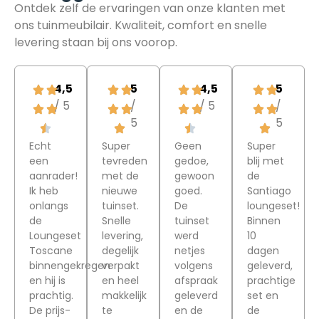
Ontdek zelf de ervaringen van
onze klanten met
ons tuinmeubilair.
Kwaliteit, comfort en snelle
levering staan ​​bij ons voorop.
4,5
5
4,5
5
/ 5
/
/ 5
/
5
5
Echt
Super
Geen
Super
een
tevreden
gedoe,
blij met
aanrader!
met de
gewoon
de
Ik heb
nieuwe
goed.
Santiago
onlangs
tuinset.
De
loungeset!
de
Snelle
tuinset
Binnen
Loungeset
levering,
werd
10
Toscane
degelijk
netjes
dagen
binnengekregen
verpakt
volgens
geleverd,
en hij is
en heel
afspraak
prachtige
prachtig.
makkelijk
geleverd
set en
De prijs-
te
en de
de