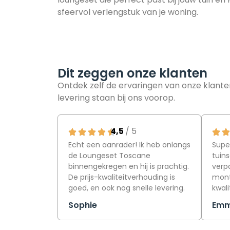
sfeervol verlengstuk van je woning.
Dit zeggen onze klanten​
Ontdek zelf de ervaringen van
onze klante
levering staan ​​bij ons voorop.
4,5
/ 5
Echt een aanrader! Ik heb onlangs
Supe
de Loungeset Toscane
tuins
binnengekregen en hij is prachtig.
verpa
De prijs-kwaliteitverhouding is
monte
goed, en ook nog snelle levering.
kwali
Sophie
Em