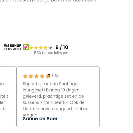
★★★★★
★★★★★
9
/
10
583 beoordelingen
5
/ 5
De
Super blij met de Santiago
loungeset! Binnen 10 dagen
teit
geleverd, prachtige set en de
der
kussens zitten heerlijk. Ook de
udt.
klantenservice reageert snel op
vragen.
Sanne de Boer