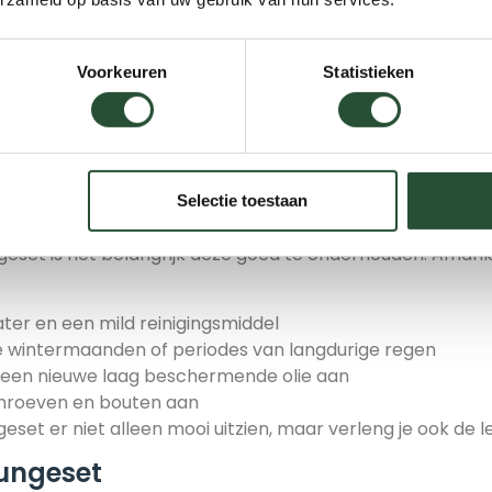
of liever een rechte bank met losse stoelen?
Voorkeuren
Statistieken
rn, landelijk of juist industrieel?
bei?
ubelwinkel.nl is er altijd een bank loungeset die aanslui
 voor ruime terrassen.
ungeset
Selectie toestaan
eset is het belangrijk deze goed te onderhouden. Afhankel
ter en een mild reinigingsmiddel
 wintermaanden of periodes van langdurige regen
s een nieuwe laag beschermende olie aan
chroeven en bouten aan
geset er niet alleen mooi uitzien, maar verleng je ook de l
oungeset