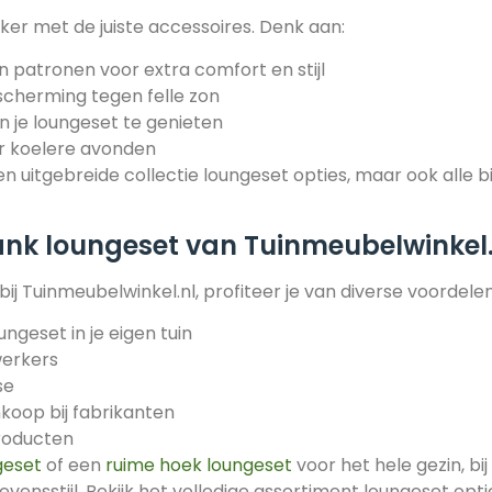
ker met de juiste accessoires. Denk aan:
n patronen voor extra comfort en stijl
cherming tegen felle zon
n je loungeset te genieten
r koelere avonden
een uitgebreide collectie
loungeset
opties, maar ook alle 
nk loungeset van Tuinmeubelwinkel.
ij Tuinmeubelwinkel.nl, profiteer je van diverse voordelen
ungeset in je eigen tuin
werkers
se
koop bij fabrikanten
producten
geset
of een
ruime hoek loungeset
voor het hele gezin, bi
levensstijl. Bekijk het volledige assortiment
loungeset
opti