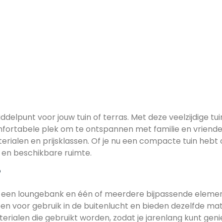
elpunt voor jouw tuin of terras. Met deze veelzijdige tu
fortabele plek om te ontspannen met familie en vrienden
erialen en prijsklassen. Of je nu een compacte tuin hebt of
n en beschikbare ruimte.
?
 een loungebank en één of meerdere bijpassende element
rpen voor gebruik in de buitenlucht en bieden dezelfde ma
terialen die gebruikt worden, zodat je jarenlang kunt gen