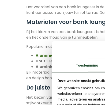
Het voordeel van een bank loungeset is de 
kunt aanpassen aan jouw tuin of terras. D
Materialen voor bank loun
Bij het kiezen van een bank loungeset is he
en het onderhoud van je tuinmeubelen.
Populaire materialen voor bank loungesets 
Aluminium
:
Lichtgewicht, roestvrij e
Hout:
Biedt een warme, natuurlijke uit
Toestemming
Aluminium/hout combinatie:
Een s
Elk materiaal heeft zijn eigen eigenschapp
en design hand in hand gaan.
Deze website maakt gebruik
De juiste bank loungeset vo
We gebruiken cookies om cont
websiteverkeer te analyseren
Het kiezen van de perfecte bank loungeset
media, adverteren en analys
stijlvoorkeur en hoe je de set wilt gebruik
verstrekt of die ze hebben v