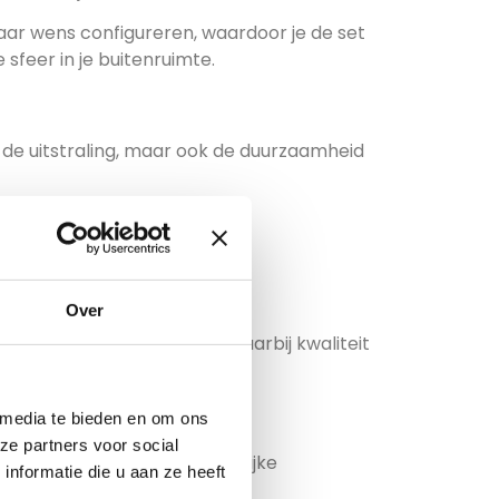
naar wens configureren, waardoor je de set
sfeer in je buitenruimte.
en de uitstraling, maar ook de duurzaamheid
traling zoekt.
Over
ud.
g samengestelde collectie waarbij kwaliteit
 media te bieden en om ons
ze partners voor social
kbare ruimte, jouw persoonlijke
nformatie die u aan ze heeft