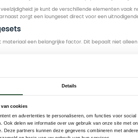
veelzijdigheid: je kunt de verschillende elementen vaak 
aarnaast zorgt een
loungeset
direct voor een uitnodigende 
gesets
t materiaal een belangrijke factor. Dit bepaalt niet alle
zijn:
n modern. Perfect voor wie een strakke, hedendaagse uits
straling en is zeer duurzaam bij goede verzorging.
Details
tijlvolle combinatie, die duurzaam is met de juiste ondehro
en en voordelen. Bij onze
loungesets
vind je een zorgvuldi
 van cookies
or jouw tuin
ent en advertenties te personaliseren, om functies voor social
. Ook delen we informatie over uw gebruik van onze site met on
 hangt af van verschillende factoren. Denk aan de beschi
e. Deze partners kunnen deze gegevens combineren met andere i
en. Stel jezelf deze vragen voordat je een keuze maakt:
erzameld op basis van uw gebruik van hun services.