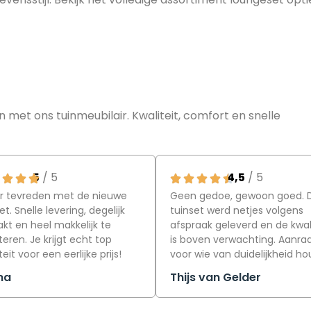
n met ons tuinmeubilair.
Kwaliteit, comfort en snelle
5
/ 5
4,5
/ 5
r tevreden met de nieuwe
Geen gedoe, gewoon goed. 
et. Snelle levering, degelijk
tuinset werd netjes volgens
kt en heel makkelijk te
afspraak geleverd en de kwali
ren. Je krijgt echt top
is boven verwachting. Aanra
teit voor een eerlijke prijs!
voor wie van duidelijkheid ho
ma
Thijs van Gelder