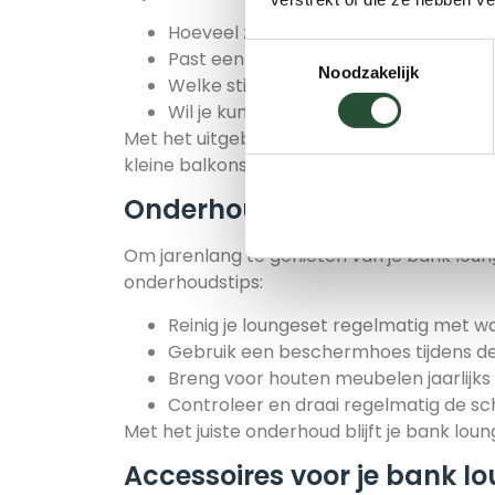
Hoeveel zitplaatsen heb je nodig?
Toestemmingsselectie
Past een hoekbank beter in je ruimte 
Noodzakelijk
Welke stijl past bij je huis en tuin? Mode
Wil je kunnen loungen, dineren of alle
Met het uitgebreide assortiment van Tuinme
kleine balkons tot royale hoekopstellingen
Onderhoud van je bank lo
Om jarenlang te genieten van je bank loung
onderhoudstips:
Reinig je loungeset regelmatig met wa
Gebruik een beschermhoes tijdens de
Breng voor houten meubelen jaarlijk
Controleer en draai regelmatig de s
Met het juiste onderhoud blijft je bank loun
Accessoires voor je bank l