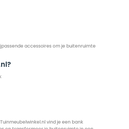
bijpassende accessoires om je buitenruimte
nl?
:
j Tuinmeubelwinkel.nl vind je een bank
es en transformeer je buitenruimte in een