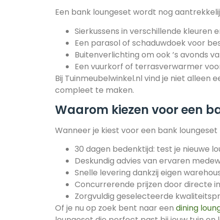
Een bank loungeset wordt nog aantrekkelij
Sierkussens in verschillende kleuren e
Een parasol of schaduwdoek voor bes
Buitenverlichting om ook ’s avonds va
Een vuurkorf of terrasverwarmer voo
Bij Tuinmeubelwinkel.nl vind je niet alleen 
compleet te maken.
Waarom kiezen voor een ba
Wanneer je kiest voor een bank loungeset b
30 dagen bedenktijd: test je nieuwe lo
Deskundig advies van ervaren mede
Snelle levering dankzij eigen warehou
Concurrerende prijzen door directe in
Zorgvuldig geselecteerde kwaliteits
Of je nu op zoek bent naar een
dining loun
loungeset die perfect past bij jouw tuin en 