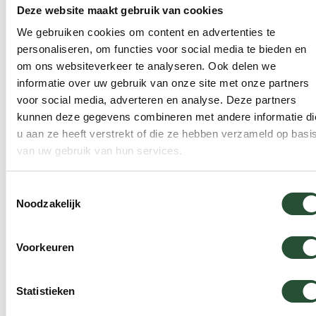
Een mooie tuin is fijn, maar een mooie planeet is
Deze website maakt gebruik van cookies
belangrijker. Duurzaamheid zit daarom verweven
We gebruiken cookies om content en advertenties te
in alles wat we doen: van de keuze van onze
personaliseren, om functies voor social media te bieden en
producenten tot de materialen die we
om ons websiteverkeer te analyseren. Ook delen we
selecteren. We werken voortdurend aan een
informatie over uw gebruik van onze site met onze partners
assortiment waar je met een gerust hart van
voor social media, adverteren en analyse. Deze partners
geniet, vandaag en over twintig jaar.
kunnen deze gegevens combineren met andere informatie di
u aan ze heeft verstrekt of die ze hebben verzameld op basi
van uw gebruik van hun services.
Toestemmingsselectie
Noodzakelijk
Voorkeuren
Statistieken
Ontmoet onze
HET TEAM