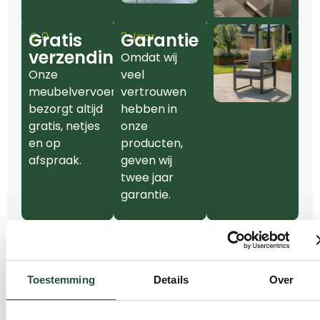
€ 0
Gratis
2 Jaar
Garantie
verzending
Omdat wij
Onze
veel
meubelvervoerder
vertrouwen
bezorgt altijd
hebben in
gratis, netjes
onze
en op
producten,
afspraak.
geven wij
twee jaar
garantie.
Toestemming
Details
Over
Kwaliteit die rekening
DUURZAAMHEID & CERTIFICATEN
houdt met morgen