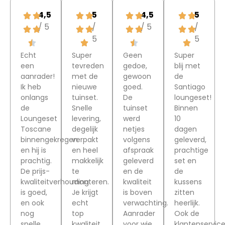
4,5
5
4,5
5
/ 5
/
/ 5
/
5
5
Echt
Super
Geen
Super
een
tevreden
gedoe,
blij met
aanrader!
met de
gewoon
de
Ik heb
nieuwe
goed.
Santiago
onlangs
tuinset.
De
loungeset!
de
Snelle
tuinset
Binnen
Loungeset
levering,
werd
10
Toscane
degelijk
netjes
dagen
binnengekregen
verpakt
volgens
geleverd,
en hij is
en heel
afspraak
prachtige
prachtig.
makkelijk
geleverd
set en
De prijs-
te
en de
de
kwaliteitverhouding
monteren.
kwaliteit
kussens
is goed,
Je krijgt
is boven
zitten
en ook
echt
verwachting.
heerlijk.
nog
top
Aanrader
Ook de
snelle
kwaliteit
voor wie
klantenservic