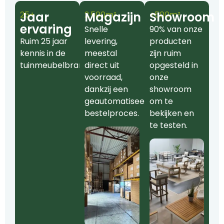
25+
Jaar
2.500m²
Magazijn
+500m²
Showroom
ervaring
Snelle
90% van onze
Ruim 25 jaar
levering,
producten
kennis in de
meestal
zijn ruim
tuinmeubelbranche.
direct uit
opgesteld in
voorraad,
onze
dankzij een
showroom
geautomatiseerd
om te
bestelproces.
bekijken en
te testen.