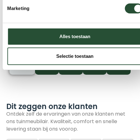
specialisten
Marketing
Alles toestaan
Jip
Eddie
Rick
Martijn
Jos
Braakman
B
Timmerman
Kleingel
Bouwmeester
Klantenservice
Loungeset
Magazijn
Klantenser
Tuinset
Selectie toestaan
specialist
Specialist
Dit zeggen onze klanten​
Ontdek zelf de ervaringen van
onze klanten met
ons tuinmeubilair.
Kwaliteit, comfort en snelle
levering staan ​​bij ons voorop.