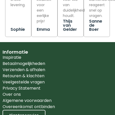
levering.
voor
van
reageert
een
duidelijkheid
snel op
eerlijke
houdt.
vragen.
Thijs
Sanne
prijs!
van
de
Sophie
Emma
Gelder
Boer
Informatie
Inspiratie
Betaalmogelijkheden
Verzenden & afhalen
Retouren & klachten
Veelgestelde vragen
Privacy Statement
Over ons
Algemene voorwaarden
Overeenkomst ontbinden