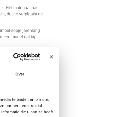
k. Het materiaal past
ht, dus je verplaatst de
simpel sopje jarenlang
d een model dat bij
 jouw stijl. Het
rfect voor een knusse
Over
en enkele keer afnemen
 Dan past wicker
 media te bieden en om ons
ze partners voor social
nformatie die u aan ze heeft