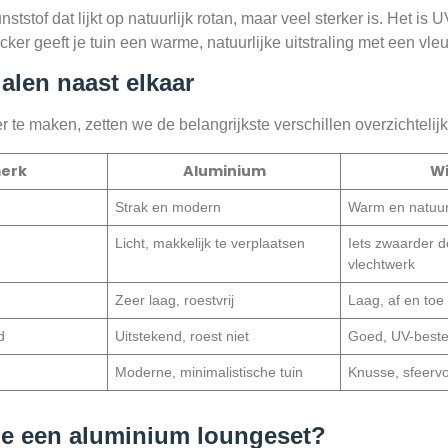
ststof dat lijkt op natuurlijk rotan, maar veel sterker is. Het i
ker geeft je tuin een warme, natuurlijke uitstraling met een vleu
alen naast elkaar
 te maken, zetten we de belangrijkste verschillen overzichtelijk 
erk
Aluminium
Wi
Strak en modern
Warm en natuurl
Licht, makkelijk te verplaatsen
Iets zwaarder d
vlechtwerk
Zeer laag, roestvrij
Laag, af en to
d
Uitstekend, roest niet
Goed, UV-beste
Moderne, minimalistische tuin
Knusse, sfeervol
je een aluminium loungeset?