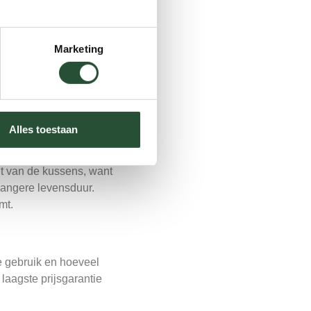
n het kort voor je
Marketing
in mogelijk onderhoud
ellige uitstraling.
icht aluminium frame
Alles toestaan
eit van de kussens, want
 langere levensduur.
mt.
je gebruik en hoeveel
laagste prijsgarantie