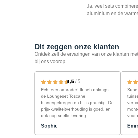
Ja, veel sets combinere
aluminium en de warme
Dit zeggen onze klanten​
Ontdek zelf de ervaringen van
onze klanten met
bij ons voorop.
4,5
/ 5
Echt een aanrader! Ik heb onlangs
Super
de Loungeset Toscane
tuins
binnengekregen en hij is prachtig. De
verpa
prijs-kwaliteitverhouding is goed, en
monte
ook nog snelle levering.
voor e
Sophie
Em