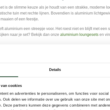
t is de slimme keuze als je houdt van een strakke, moderne loo
stische tuin met rechte lijnen. Bovendien is aluminium lichtgewic
 maaien of een feestje.
 aluminium een streepje voor. Het roest niet en blijft met een 
ijken naar je set? Bekijk dan onze
aluminium loungesets
en vin
je een wicker loungeset?
gezellige tuin? Dan is een wicker loungeset waarschijnlijk meer
eft je buitenruimte een natuurlijke, uitnodigende uitstraling. Pe
Details
al tot rust komt.
erk en UV-bestendig, dus het verkleurt nauwelijks in de zon. E
 van cookies
olstaat. Zoek je dus comfort met een tijdloze, sfeervolle look?
ent en advertenties te personaliseren, om functies voor social
. Ook delen we informatie over uw gebruik van onze site met on
 beste bij jou?
e. Deze partners kunnen deze gegevens combineren met andere i