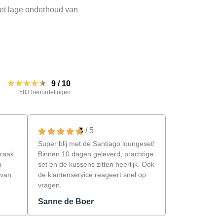
 het lage onderhoud van
★★★★★
★★★★★
9
/
10
583 beoordelingen
5
/ 5
Super blij met de Santiago loungeset!
praak
Binnen 10 dagen geleverd, prachtige
n
set en de kussens zitten heerlijk. Ook
 van
de klantenservice reageert snel op
vragen.
Sanne de Boer