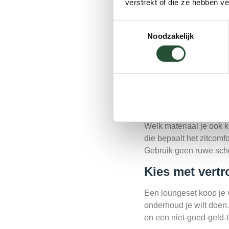
verstrekt of die ze hebben v
De keuze wordt een stuk 
samen.
Toestemmingsselectie
Noodzakelijk
aluminium
Kies
als 
wicker
wilt. Kies
als je
Goed om te weten: veel
met wicker vlechtwerk 
Let bij beide 
Welk materiaal je ook k
die bepaalt het zitcomf
Gebruik geen ruwe sch
Kies met vert
Een loungeset koop je vo
onderhoud je wilt doen.
en een niet-goed-geld-te