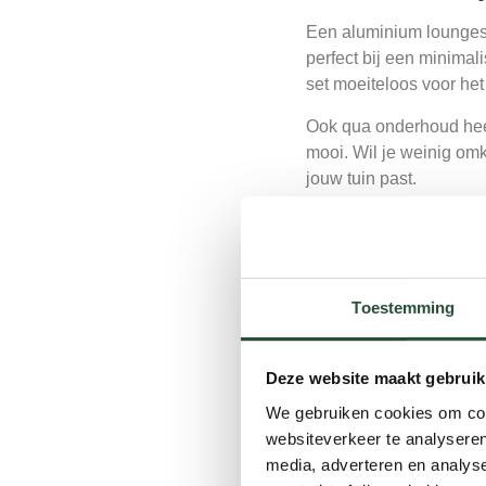
Een aluminium loungese
perfect bij een minimali
set moeiteloos voor het
Ook qua onderhoud heeft
mooi. Wil je weinig omk
jouw tuin past.
Wanneer kies 
Houd je van een warme, 
gevlochten materiaal ge
Toestemming
zithoek waarin je helema
Wicker is bovendien st
Deze website maakt gebruik
met een vochtige doek v
We gebruiken cookies om cont
uitstekend bij jou.
websiteverkeer te analyseren
Welke past het
media, adverteren en analys