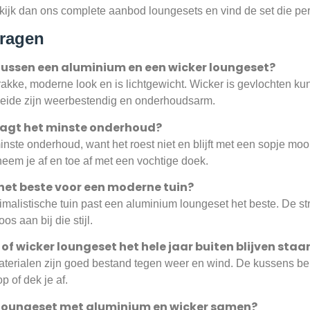
ijk dan ons complete aanbod loungesets en vind de set die perfe
vragen
 tussen een aluminium en een wicker loungeset?
akke, moderne look en is lichtgewicht. Wicker is gevlochten ku
. Beide zijn weerbestendig en onderhoudsarm.
aagt het minste onderhoud?
nste onderhoud, want het roest niet en blijft met een sopje moo
em je af en toe af met een vochtige doek.
 het beste voor een moderne tuin?
alistische tuin past een aluminium loungeset het beste. De str
os aan bij die stijl.
f wicker loungeset het hele jaar buiten blijven staa
terialen zijn goed bestand tegen weer en wind. De kussens berg
p of dek je af.
 loungeset met aluminium en wicker samen?