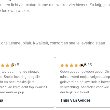
n een licht aluminium frame met wicker vlechtwerk. Zo krijg je
 look van wicker.
 ons tuinmeubilair.
Kwaliteit, comfort en snelle levering staan ​​
5
4,5
/ 5
/ 5
 tevreden met de nieuwe
Geen gedoe, gewoon goed. De
et. Snelle levering, degelijk
tuinset werd netjes volgens afs
kt en heel makkelijk te
geleverd en de kwaliteit is bove
ren. Je krijgt echt top kwaliteit
verwachting. Aanrader voor wie
en eerlijke prijs!
duidelijkheid houdt.
ma
Thijs van Gelder