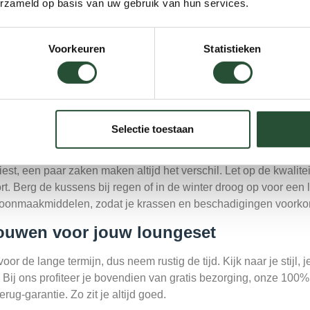
erzameld op basis van uw gebruik van hun services.
eenvoudiger als je naar je eigen stijl en gebruik kijkt. We vatte
Voorkeuren
Statistieken
je houdt van een moderne look, je set graag verplaatst en zo m
 een warme, natuurlijke sfeer zoekt en houdt van een knusse, gez
 van onze sets combineren het beste van twee werelden. Een l
eromheen geeft je zowel het lage onderhoud als de warme look.
Selectie toestaan
materialen op deze punten
iest, een paar zaken maken altijd het verschil. Let op de kwalit
ort. Berg de kussens bij regen of in de winter droog op voor een
oonmaakmiddelen, zodat je krassen en beschadigingen voorko
rouwen voor jouw loungeset
or de lange termijn, dus neem rustig de tijd. Kijk naar je stijl, 
 Bij ons profiteer je bovendien van gratis bezorging, onze 100% 
rug-garantie. Zo zit je altijd goed.