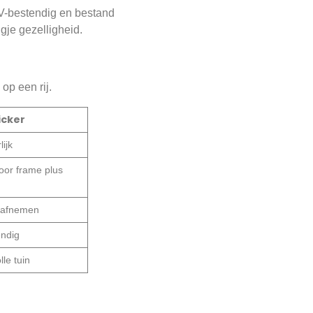
s UV-bestendig en bestand
gje gezelligheid.
op een rij.
cker
ijk
oor frame plus
e afnemen
ndig
le tuin