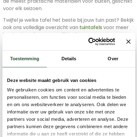
de meest praktische materialen voor buiten, geschikt
voor elk seizoen.
Twijfel je welke tafel het beste bij jouw tuin past? Bekijk
ook ons volledige overzicht van
tuintafels
voor meer
inspiratie en keuzemogelijkheden.
Veelgestelde vragen over de
tuintafel 4 personen
Toestemming
Details
Over
Wat is de ideale lengte of diameter voor
een comfortabele 4-persoons tuintafel?
Deze website maakt gebruik van cookies
Voor een rechthoekige tuintafel voor 4 personen
We gebruiken cookies om content en advertenties te
geldt een minimale lengte van 120 cm en een breedte
personaliseren, om functies voor social media te bieden
van 80 cm. Zo heeft iedereen voldoende ruimte. Kies je
en om ons websiteverkeer te analyseren. Ook delen we
voor een ronde tafel? Dan is een diameter van
informatie over uw gebruik van onze site met onze
minimaal 110 cm aan te raden. Een ronde tafel heeft
partners voor social media, adverteren en analyse. Deze
als extra voordeel dat je er makkelijker omheen loopt
partners kunnen deze gegevens combineren met andere
en het contact aan tafel gezelliger aanvoelt.
informatie die u aan ze heeft verstrekt of die ze hebben