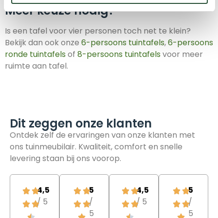
Meer keuze nodig?
Is een tafel voor vier personen toch net te klein?
Bekijk dan ook onze
6-persoons tuintafels
,
6-persoons
ronde tuintafels
of
8-persoons tuintafels
voor meer
ruimte aan tafel.
Dit zeggen onze klanten​
Ontdek zelf de ervaringen van
onze klanten met
ons tuinmeubilair.
Kwaliteit, comfort en snelle
levering staan ​​bij ons voorop.
4,5
5
4,5
5
/ 5
/
/ 5
/
5
5