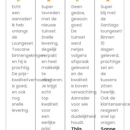
Echt
Super
Geen
Super
een
tevreden
gedoe,
blij met
aanrader!
met de
gewoon
de
Ik heb
nieuwe
goed.
Santiago
onlangs
tuinset.
De
loungeset!
de
Snelle
tuinset
Binnen
Loungeset
levering,
werd
10
Toscane
degelijk
netjes
dagen
binnengekregen
verpakt
volgens
geleverd,
en hij is
en heel
afspraak
prachtige
prachtig.
makkelijk
geleverd
set en
De prijs-
te
en de
de
kwaliteitverhouding
monteren.
kwaliteit
kussens
is goed,
Je krijgt
is boven
zitten
en ook
echt
verwachting.
heerlijk.
nog
top
Aanrader
Ook de
snelle
kwaliteit
voor wie
klantenservic
levering.
voor
van
reageert
een
duidelijkheid
snel op
eerlijke
houdt.
vragen.
Thijs
Sanne
prijs!